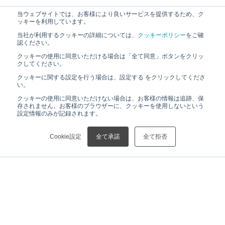
当ウェブサイトでは、お客様により良いサービスを提供するため、ク
ッキーを利用しています。
当社が利用するクッキーの詳細については、
クッキーポリシー
をご確
認ください。
クッキーの使用に同意いただける場合は「全て同意」ボタンをクリッ
クしてください。
クッキーに関する設定を行う場合は、設定する をクリックしてくださ
い。
クッキーの使用に同意いただけない場合は、お客様の情報は追跡、保
存されません。お客様のブラウザーに、クッキーを使用しないという
設定情報のみが記録されます。
Cookie設定
全て承諾
全て拒否
HOME
ニュース
【プレスリリース】リガク、3Dフラッシュメモリの欠陥検査・計測における新手法の発表でThe Diana Nyyssonen Memorial Best Paper Awardを受賞～超高分解能X線顕微鏡を用い、非破壊でナノスケールの構造を可視化～
ニュース