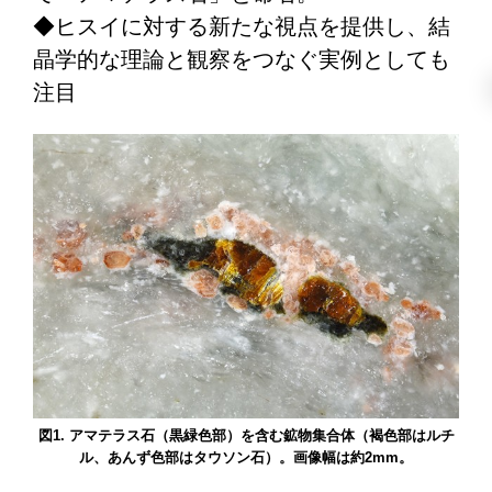
◆ヒスイに対する新たな視点を提供し、結
晶学的な理論と観察をつなぐ実例としても
注目
図1. アマテラス石（黒緑色部）を含む鉱物集合体（褐色部はルチ
ル、あんず色部はタウソン石）。画像幅は約2mm。