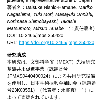
jadeitite, a representative stone of Japan
著者名：Daisuke Nishio-Hamane
, Mariko
Nagashima, Yuki Mori, Masayuki Ohnishi,
Norimasa Shimobayashi, Takashi
Matsumoto, Mitsuo Tanabe (
: 責任著者)
DOI: 10.2465/jmps.250420
URL:
https://doi.org/10.2465/jmps.250420
研究助成
本研究は、文部科学省（MEXT）先端研究
基盤共用促進事業（課題番号
JPMXS0440400024）による共用研究設備
を使用し、日本学術振興会補助金（課題番
号23K03551）（代表者：永嶌真理子）に
よって支援されています。