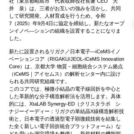
社（東京都昭島市 代表取締役社長兼 CEO 大
井 泉）は、三者がお互いの強みを活かし、共同
して研究開発、人材育成を行うため、令和
7（2025）年9月4日に協定を締結し、新たなオープ
ンイノベ―ションの組織を設置することになりま
した。
新たに設置されるリガク／日本電子―iCeMSイノ
ベーションコア（RIGAKU/JEOL-iCeMS Innovation
Core）は、京都大学 物質－細胞統合システム拠点
（iCeMS｜アイセムス）の解析センター内に設け
られる共同研究組織です。
このコアでは、極微小結晶の電子線回折を中心と
した革新的な分子構造解析法を活用します。具体
的には、XtaLAB Synergy-ED（クリスタラボ シ
ナジーイーディー：リガクの単結晶X線構造解析技
術と、日本電子の透過型電子顕微鏡技術を結集し
た全く新しい電子回折統合プラットフォーム）な
どを用いた測定環境を整備し、新規材料の機能探