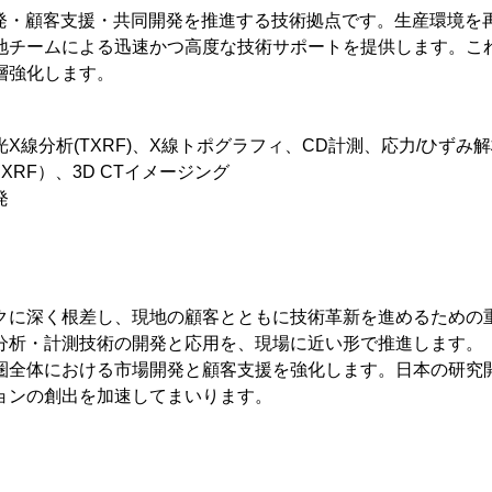
究開発・顧客支援・共同開発を推進する技術拠点です。生産環境
地チームによる迅速かつ高度な技術サポートを提供します。こ
層強化します。
線分析(TXRF)、X線トポグラフィ、CD計測、応力/ひずみ
RF）、3D CTイメージング
発
ークに深く根差し、現地の顧客とともに技術革新を進めるため
分析・計測技術の開発と応用を、現場に近い形で推進します。
華圏全体における市場開発と顧客支援を強化します。日本の研
ョンの創出を加速してまいります。