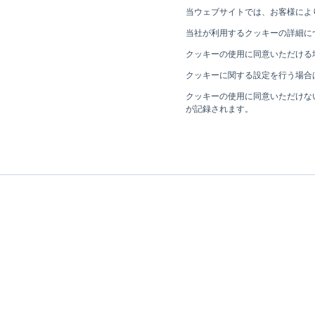
当ウェブサイトでは、お客様によ
当社が利用するクッキーの詳細に
クッキーの使用に同意いただける
クッキーに関する設定を行う場合
クッキーの使用に同意いただけな
が記録されます。
HOME
ニュース
【プレスリリース】リガク、台湾に新拠点「Rigak
ニュース
リガクHDについて
CEOメッセージ