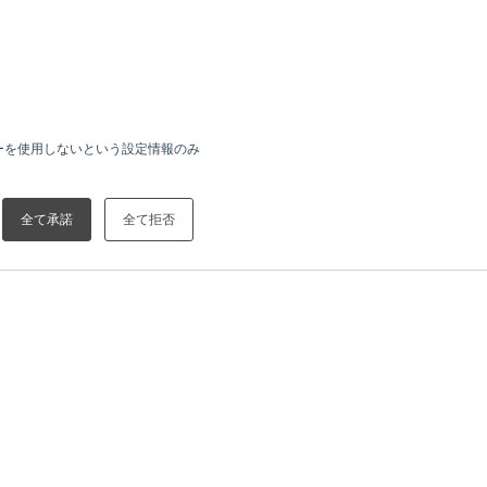
ーを使用しないという設定情報のみ
全て承諾
全て拒否
中華圏での事業基盤を拡大～
IR
IRニュース