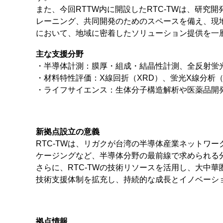
また、今回RTTW内に開設したRTC-TWは、研
レーニング、共同開発のためのスペースを備え、現
において、地域に密着したソリューション提供を一
主な支援分野
・半導体計測：膜厚・組成・結晶性計測、全反射蛍光X
・材料特性評価：X線回折（XRD）、蛍光X線分析（X
・ライフサイエンス：生体分子構造解析や医薬品開
新拠点設立の意義
RTC-TWは、リガクが台湾の半導体産業ネットワ
ケージングなど、半導体分野の最前線で求められる
さらに、RTC-TWの技術リソースを活用し、大中
技術支援体制を拡充し、持続的な成長とイノベーシ
拠点情報