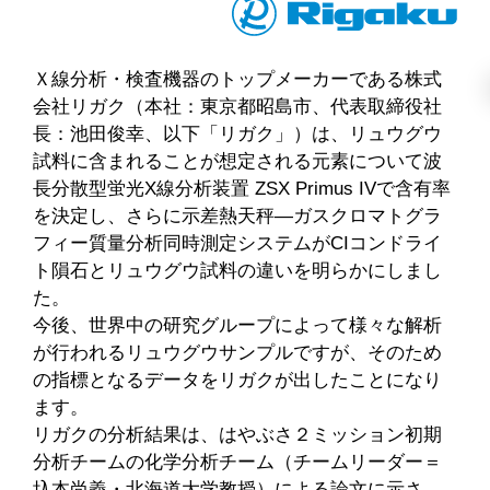
Ｘ線分析・検査機器のトップメーカーである株式
会社リガク（本社：東京都昭島市、代表取締役社
長：池田俊幸、以下「リガク」）は、リュウグウ
試料に含まれることが想定される元素について波
長分散型蛍光X線分析装置 ZSX Primus IVで含有率
を決定し、さらに示差熱天秤―ガスクロマトグラ
フィー質量分析同時測定システムがCIコンドライ
ト隕石とリュウグウ試料の違いを明らかにしまし
た。
今後、世界中の研究グループによって様々な解析
が行われるリュウグウサンプルですが、そのため
の指標となるデータをリガクが出したことになり
ます。
リガクの分析結果は、はやぶさ２ミッション初期
分析チームの化学分析チーム（チームリーダー＝
圦本尚義・北海道大学教授）による論文に示さ