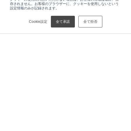
存されません。お客様のブラウザーに、クッキーを使用しないという
設定情報のみが記録されます。
Cookie設定
全て承諾
全て拒否
HOME
ニュース
【プレスリリース】リガク、はやぶさ2「リュウグウ」試料を分析 波長分散型蛍光X線分析で炭素、酸素を含む20元素の元素組成を明らかに 熱分析では水分測定で隕石との違いを発見
ニュース
リガクHDについて
CEOメッセージ
経営チーム
会社概要