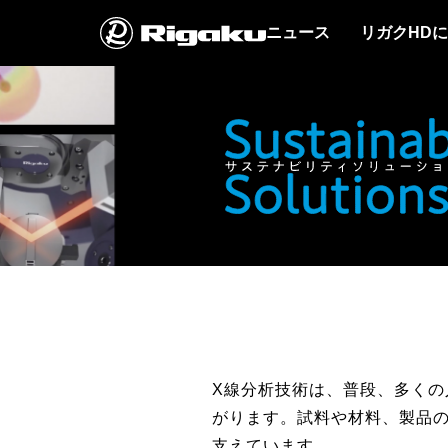
ニュース
リガクHD
X線分析技術は、普段、多く
がります。試料や材料、製品
支えています。