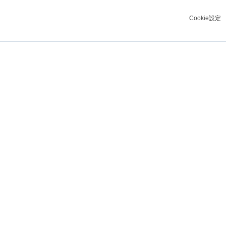
Cookie設定
リガクグループについて
サステナビリティ
リガク・フィロソフィー
CEOメッセージ
コーポレートメッセージ
ニュース
事業領域
マテリアリティ
グループ沿革
ソリューションズ
グループおよび拠点紹介
ガバナンス
環境
社会