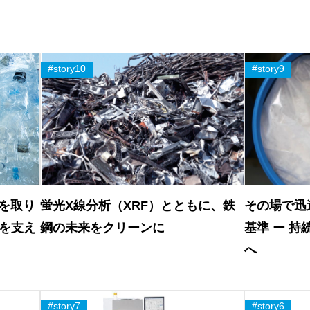
₂を取り
蛍光X線分析（XRF）とともに、鉄
その場で迅
を支え
鋼の未来をクリーンに
基準 ー 
へ