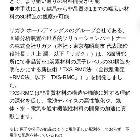
とで、より狙い通りの材料開発が可能
⚫本手法により結晶から非晶質※1までの幅広い材
料の3D構造の観察が可能
リガク‧ホールディングスのグループ会社である、
Ｘ線分析装置の世界的ソリューションパートナー
の株式会社リガク（本社：東京都昭島市 代表取締
役社長：川上 潤、以下「リガク」）は、X線研究
所にて非晶質※1炭素材料の原子レベルの3D構造を
明らかにする新技術「TXS-RMC法 （全散乱測定
+RMC法、以下「TXS-RMC」）」を開発しまし
た。
TXS-RMC は非晶質材料の構造や機能に対する理解
の深化を促し、電池デバイスの高性能化や、気
体・水・電気を通す機能性材料の開発の加速に貢
献します。
※1：原子や分子が結晶のように規則正しい配列をしておらず、不
規則な配列を持っているもの