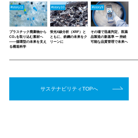
プラスチック廃棄物から
蛍光X線分析（XRF）と
その場で迅速判定、医薬
CO₂を取り込む素材へ
ともに、鉄鋼の未来をク
品製造の新基準 ー 持続
――循環型の未来を支え
リーンに
可能な品質管理で未来へ
る構造科学
サステナビリティ