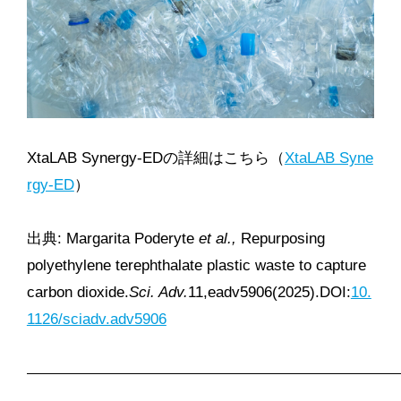
XtaLAB Synergy-EDの詳細はこちら（
XtaLAB Syne
rgy-ED
）
出典: Margarita Poderyte
et al.,
Repurposing
polyethylene terephthalate plastic waste to capture
carbon dioxide.
Sci. Adv.
11,eadv5906(2025).DOI:
10.
1126/sciadv.adv5906