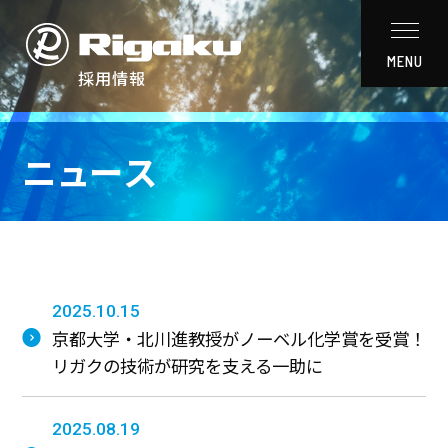
採用情報
ニュース
ニュース
リガクの魅力
採
用
メ
ッ
2025.10.15
セ
ー
京都大学・北川進教授がノーベル化学賞を受賞！
ジ
リガクの技術が研究を支える一助に
3
分
2025.08.19
で