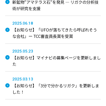
わ
新鉱物“アマテラス石“を発見 ― リガクの分析技
か
術が研究を支援
る
リ
ガ
2025.06.18
ク
【お知らせ】「UFOが落ちてきたら呼ばれそう
働
な会社」ー TCC審査員長賞を受賞
く
環
境・
2025.05.23
制
【お知らせ】マイナビの募集ページを更新しまし
度
た
社
員
ア
2025.03.13
ン
【お知らせ】「3分で分かるリガク」を更新しま
ケ
ー
した！
ト