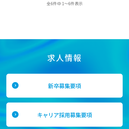
リガク探究者FILE
全6件中 1～6件表示
募集要項
新
卒
募
集
要
求人情報
項
キ
ャ
リ
新卒募集要項
ア
採
用
募
集
キャリア採用募集要項
要
項